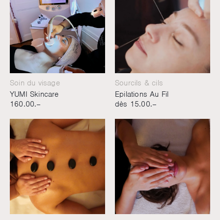
Soin du visage
Sourcils & cils
YUMI Skincare
Epilations Au Fil
160.00.–
dès 15.00.–