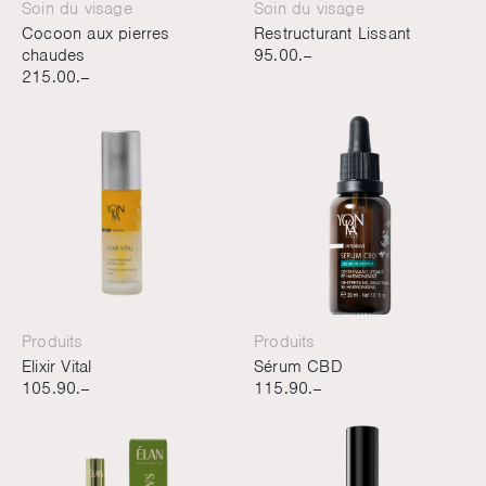
Soin du visage
Soin du visage
Cocoon aux pierres
Restructurant Lissant
chaudes
95.00.–
215.00.–
Produits
Produits
Elixir Vital
Sérum CBD
105.90.–
115.90.–