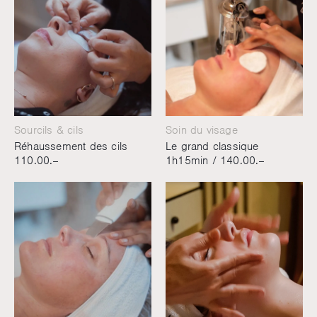
Sourcils & cils
Soin du visage
Réhaussement des cils
Le grand classique
110.00.–
1h15min /
140.00.–