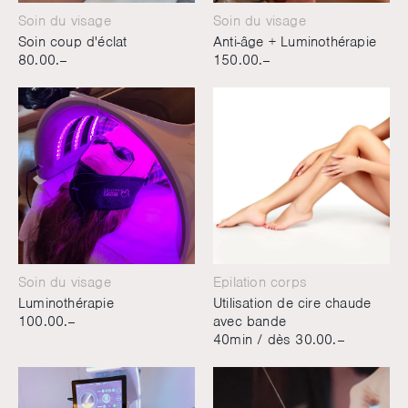
Soin du visage
Soin du visage
Soin coup d'éclat
Anti-âge + Luminothérapie
80.00.–
150.00.–
Soin du visage
Epilation corps
Luminothérapie
Utilisation de cire chaude
100.00.–
avec bande
40min /
dès 30.00.–